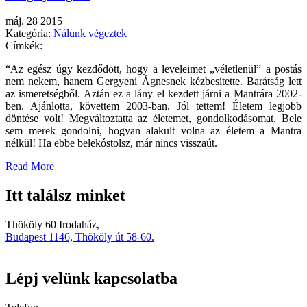
máj. 28 2015
Kategória:
Nálunk végeztek
Címkék:
“Az egész úgy kezdődött, hogy a leveleimet „véletlenül” a postás
nem nekem, hanem Gergyeni Ágnesnek kézbesítette. Barátság lett
az ismeretségből. Aztán ez a lány el kezdett járni a Mantrára 2002-
ben. Ajánlotta, követtem 2003-ban. Jól tettem! Életem legjobb
döntése volt! Megváltoztatta az életemet, gondolkodásomat. Bele
sem merek gondolni, hogyan alakult volna az életem a Mantra
nélkül! Ha ebbe belekóstolsz, már nincs visszaút.
Read More
Itt találsz minket
Thököly 60 Irodaház,
Budapest 1146, Thököly út 58-60.
Lépj velünk kapcsolatba