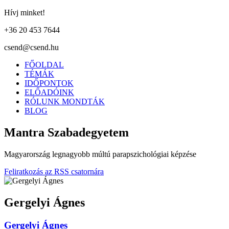
Hívj minket!
+36 20 453 7644
csend@csend.hu
FŐOLDAL
TÉMÁK
IDŐPONTOK
ELŐADÓINK
RÓLUNK MONDTÁK
BLOG
Mantra Szabadegyetem
Magyarország legnagyobb múltú parapszichológiai képzése
Feliratkozás az RSS csatornára
Gergelyi Ágnes
Gergelyi Ágnes